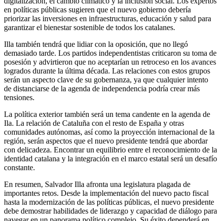
digitalización, el cambio climático y la inclusión social. Los expertos
en políticas públicas sugieren que el nuevo gobierno debería
priorizar las inversiones en infraestructuras, educación y salud para
garantizar el bienestar sostenible de todos los catalanes.
Illa también tendrá que lidiar con la oposición, que no llegó
demasiado tarde. Los partidos independentistas criticaron su toma de
posesión y advirtieron que no aceptarían un retroceso en los avances
logrados durante la última década. Las relaciones con estos grupos
serán un aspecto clave de su gobernanza, ya que cualquier intento
de distanciarse de la agenda de independencia podría crear más
tensiones.
La política exterior también será un tema candente en la agenda de
Ila. La relación de Cataluña con el resto de España y otras
comunidades autónomas, así como la proyección internacional de la
región, serán aspectos que el nuevo presidente tendrá que abordar
con delicadeza. Encontrar un equilibrio entre el reconocimiento de la
identidad catalana y la integración en el marco estatal será un desafío
constante.
En resumen, Salvador Illa afronta una legislatura plagada de
importantes retos. Desde la implementación del nuevo pacto fiscal
hasta la modernización de las políticas públicas, el nuevo presidente
debe demostrar habilidades de liderazgo y capacidad de diálogo para
navegar en un panorama político complejo. Su éxito dependerá en