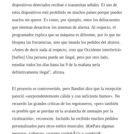
dispositivos detectados reciban o transmitan señales. El uso de
estos dispositivos está prohibido en muchos países porque puedes
usarlos sin querer. Es como, por ejemplo, entre los delincuentes
que intentan desactivar los sistemas de alarma. Al respecto, el
programador explica que su máquina es diferente, por lo que no
bloquea las frecuencias, sino que inunda los pedidos del altavoz.
«Antes de decir nada al respecto, creo que Occidente interferirá»
[bafles] Una persona puede ser ilegal, pero por otro lado,
estudiar todos los días hasta las 9 de la mañana sería
definitivamente ilegal”, afirma.
El proyecto es controvertido, pero Bandini dice que la recepción
pareció «sorprendentemente cálida y con suficiente humor». No
recuerdo las grandes críticas de los regotoneros, «pero también
es posible que se pierdan en la avalancha de mensajes por la
viralización», reconocen. Incluido ha recibido muchos pedidos
personalizados para otros estilos musicales. â€œPara algunas
personas: vallenato, cuarteto cordobÃ©s y cumbiaâ€ .